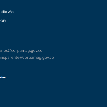
l sitio Web
PDF)
tenos@corpamag.gov.co
ansparente@corpamag.gov.co