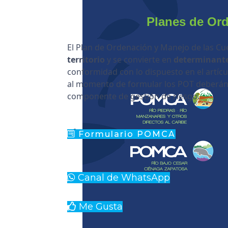
Planes de Or
El Plan de Ordenación y Manejo de las Cu
territorio
y se convierte en
determinant
conformidad con lo dispuesto en el artícul
al momento de formular los POT deberán t
componente de gestión de riesgo.
Formulario POMCA
Canal de WhatsApp
Me Gusta