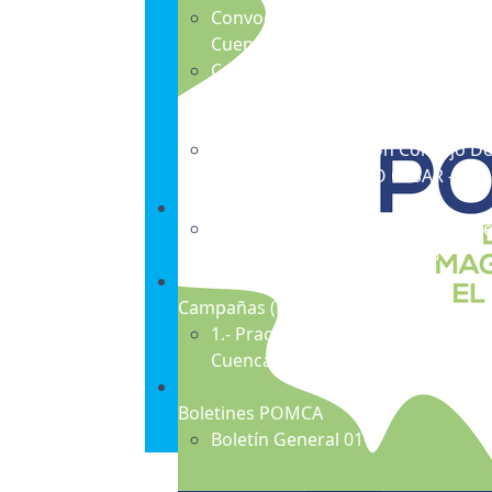
Convocatoria Elección Consejo D
Cuenca POMCA CGSM
Convocatoria Elección Consejo D
Cuenca POMCA RÍO PIEDRAS -
MANZANARES.
Convocatoria Elección Consejo D
Cuenca POMCA BAJO CESAR -
ZAPATOSA.
Convocatoria Elección Consejo D
Cuenca POMCA CGSM 2016
Campañas
(PDF)
1.- Practicas Sostenibles En Las
Cuencas Hidrográficas
Boletines POMCA
Boletín General 01