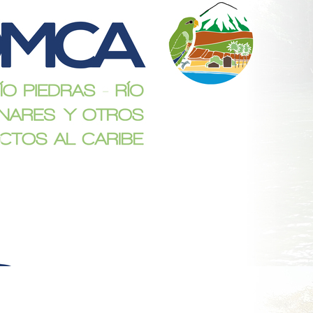
e
1
De