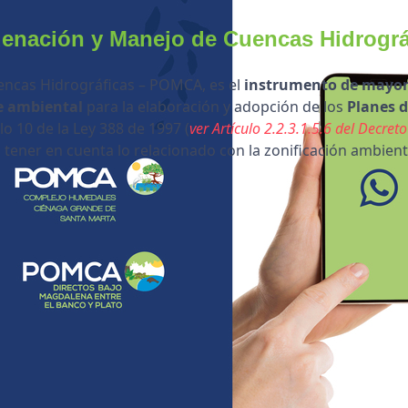
denación y Manejo de Cuencas Hidrogr
encas Hidrográficas – POMCA, es el
instrumento de mayor j
e ambiental
para la elaboración y adopción de los
Planes d
o 10 de la Ley 388 de 1997 (
ver Artículo 2.2.3.1.5.6 del Decre
ener en cuenta lo relacionado con la zonificación ambient