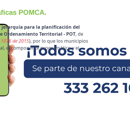
áficas POMCA.
erarquía para la planificación del
e Ordenamiento Territorial - POT
, de
to 1076 de 2015
), por lo que los municipios
al, el componente programático y el