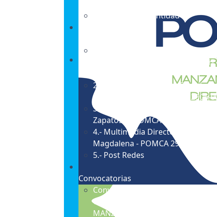
(PDF)
3.- Manual de Identidad
Galería
1.- Multimedia Rio Piedras ,
Manzanares y ODC - POMCA SZH
1501
2.- Multimedia Cienaga Grande D
Santa Marta - POMCA NSS 2906-0
3.- Multimedia Bajo Cesar -
Zapatosa - POMCA BC-CZ 2805-02
4.- Multimedia Directos Bajo
Magdalena - POMCA 2907
5.- Post Redes
Convocatorias
Convocatorias Elección Consejo 
Cuenca POMCA RÍO PIEDRAS -
MANZANARES