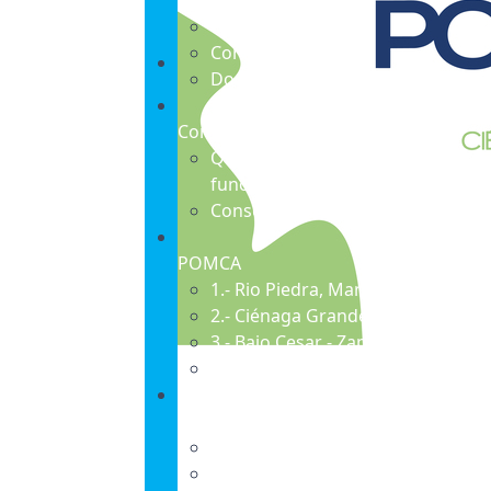
Presentación
Que es ?
Consolidación
Documentación
Consejo de CUENCA
Que es El Consejo de cuenca
funciones e integrantes
Consejeros Cuenca
POMCA
1.- Rio Piedra, Manzanares y ODC
2.- Ciénaga Grande de Santa Mart
3.- Bajo Cesar - Zapatosa
4.- Directos Bajo Magdalena
Sala de Prensa
1.- Plan de Comunicaciones
(PDF)
2.- Estrategias de Comunicación